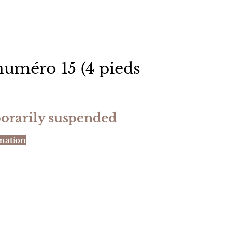
uméro 15 (4 pieds
orarily suspended
mation