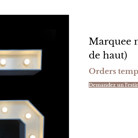
Marquee n
de haut)
Orders temp
Demandez un l'esti